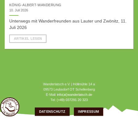
KÖNIG-ALBERT-WANDERUNG
10. Juli 2026
Unterwegs mit Wanderfreunden aus Lauter und Zwönitz, 11.
Juli 2026
ARTIKEL LESEN
Wanderlatsch e.V. | Höllmühle 14 a
09573 Leubsdorf OT Schellenberg
E-Mail:
info(at)wanderlatsch.de
Tel:
(+49) 037291 20 323
DATENSCHUTZ
IMPRESSUM