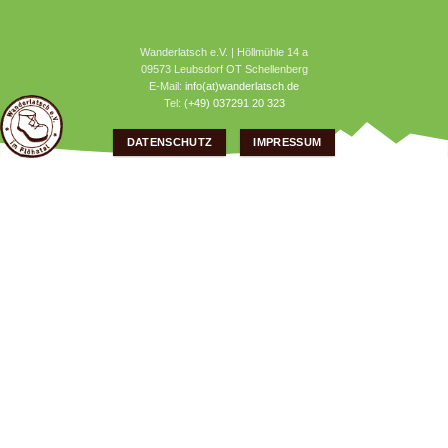
Wanderlatsch e.V. | Höllmühle 14 a
09573 Leubsdorf OT Schellenberg
E-Mail:
info(at)wanderlatsch.de
Tel:
(+49) 037291 20 323
DATENSCHUTZ
IMPRESSUM