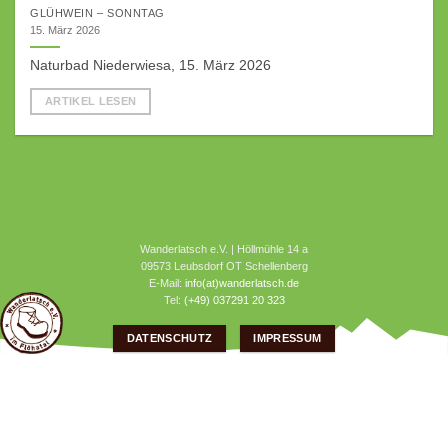
GLÜHWEIN – SONNTAG
15. März 2026
Naturbad Niederwiesa, 15. März 2026
ARTIKEL LESEN
Wanderlatsch e.V. | Höllmühle 14 a
09573 Leubsdorf OT Schellenberg
E-Mail:
info(at)wanderlatsch.de
Tel:
(+49) 037291 20 323
DATENSCHUTZ
IMPRESSUM