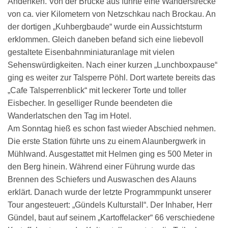
Andenken. Von der Brücke aus führte eine Wanderstrecke
von ca. vier Kilometern von Netzschkau nach Brockau. An
der dortigen „Kuhbergbaude“ wurde ein Aussichtsturm
erklommen. Gleich daneben befand sich eine liebevoll
gestaltete Eisenbahnminiaturanlage mit vielen
Sehenswürdigkeiten. Nach einer kurzen „Lunchboxpause“
ging es weiter zur Talsperre Pöhl. Dort wartete bereits das
„Cafe Talsperrenblick“ mit leckerer Torte und toller
Eisbecher. In geselliger Runde beendeten die
Wanderlatschen den Tag im Hotel.
Am Sonntag hieß es schon fast wieder Abschied nehmen.
Die erste Station führte uns zu einem Alaunbergwerk in
Mühlwand. Ausgestattet mit Helmen ging es 500 Meter in
den Berg hinein. Während einer Führung wurde das
Brennen des Schiefers und Auswaschen des Alauns
erklärt. Danach wurde der letzte Programmpunkt unserer
Tour angesteuert: „Gündels Kulturstall“. Der Inhaber, Herr
Gündel, baut auf seinem „Kartoffelacker“ 66 verschiedene