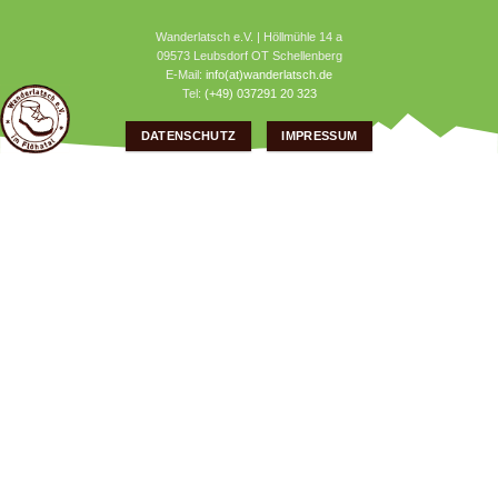
Wanderlatsch e.V. | Höllmühle 14 a
09573 Leubsdorf OT Schellenberg
E-Mail:
info(at)wanderlatsch.de
Tel:
(+49) 037291 20 323
DATENSCHUTZ
IMPRESSUM